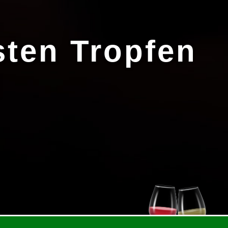
sten Tropfen
!