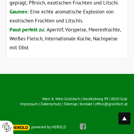
geprägt, Pfirsich, exotischen Früchten und Litschi.
Gaumen:
Eine echte aromatische Explosion von
exotischen Früchten und Litschis.
Passt perfekt zu:
Aperitif, Vorspeise, Meeresfrüchte,
Weißes Fleisch, Internationale Küche, Nachspeise
mit Obst
Wein & Wein Grollitsch
|
Neufeldweg 99
|
8010
Graz
Impressum
|
Datenschutz
|
Sitemap
|
Kontakt
|
office@grollitsch.at
top
powered by HEROLD