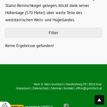
Stainz-Reinischkogel gelegen, blickt dank seiner
Höhenlage (570 Meter) über weite Teile des
weststeirischen Wein- und Hügellandes.
Filter
Keine Ergebnisse gefunden!
Wein & Wein Grollitsch
|
Neufeldweg 99
|
8010
Graz
Impressum
|
Datenschutz
|
Sitemap
|
Kontakt
|
office@grollitsch.at
top
powered by HEROLD