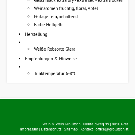
Geschmack extra dry - extra sec - extra trocken
Weinaromen fruchtig, floral, Apfel
Perlage fein, anhaltend
Farbe Hellgelb
Herstellung
Weiße Rebsorte Glera
Empfehlungen & Hinweise
Trinktemperatur 6-8°C
Wein & Wein Grollitsch
|
Neufeldweg 99
|
8010
Graz
Impressum
|
Datenschutz
|
Sitemap
|
Kontakt
|
office@grollitsch.at