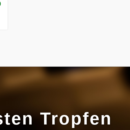
)
gt
sten Tropfen