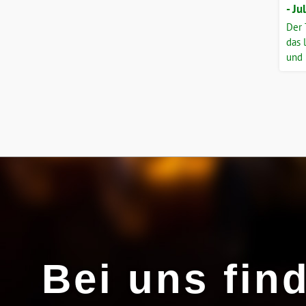
- Ju
Der 
das 
und 
stei
Azie
d'Or
Bei uns fin