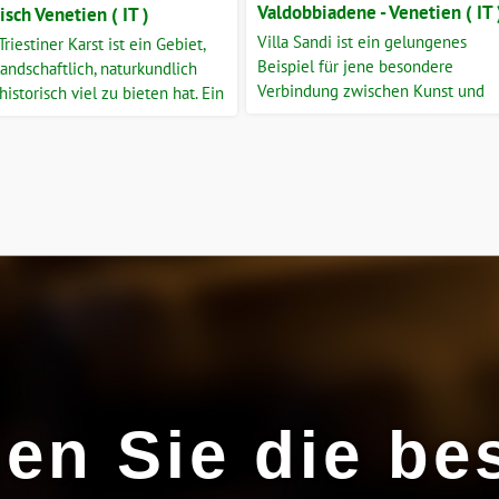
Valdobbiadene - Venetien ( IT 
lisch Venetien ( IT )
Villa Sandi ist ein gelungenes
Triestiner Karst ist ein Gebiet,
Beispiel für jene besondere
landschaftlich, naturkundlich
Verbindung zwischen Kunst und
historisch viel zu bieten hat. Ein
Landwirtschaft, die die
niges, raues Hochplateau,
venezianische Landschaft in der
nda Agricola Sancin. Monte
Vergangenheit geprägt hat. Es lie
o
zwischen dem DOCG-Bereich des
Prosecco von Valdobbiadene und
dem DOC-Bereich der Weine
Montello und Colli Asolani.
den Sie die be