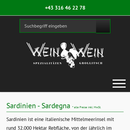
+43 316 46 22 78
Sardinien - Sardegna
* alle Preise inkl. MwSt.
Sardinien ist eine italienische Mittelmeerinsel mit
rund 32.000 Hektar Rebfläche, von der jährlich im