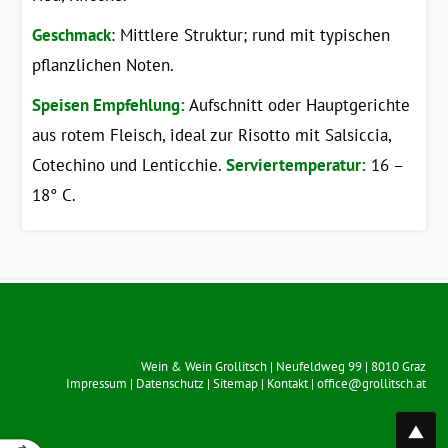
Geschmack
: Mittlere Struktur; rund mit typischen
pflanzlichen Noten.
Speisen Empfehlung:
Aufschnitt oder Hauptgerichte
aus rotem Fleisch, ideal zur Risotto mit Salsiccia,
Cotechino und Lenticchie.
Serviertemperatur:
16 –
18° C.
Wein & Wein Grollitsch
|
Neufeldweg 99
|
8010
Graz
Impressum
|
Datenschutz
|
Sitemap
|
Kontakt
|
office@grollitsch.at
top