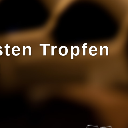
sten Tropfen
!