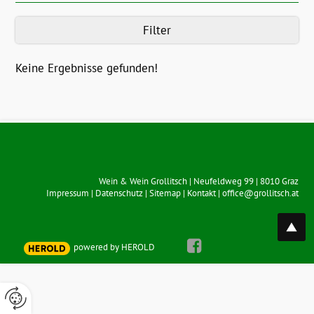
Filter
Keine Ergebnisse gefunden!
Wein & Wein Grollitsch
|
Neufeldweg 99
|
8010
Graz
Impressum
|
Datenschutz
|
Sitemap
|
Kontakt
|
office@grollitsch.at
top
powered by HEROLD