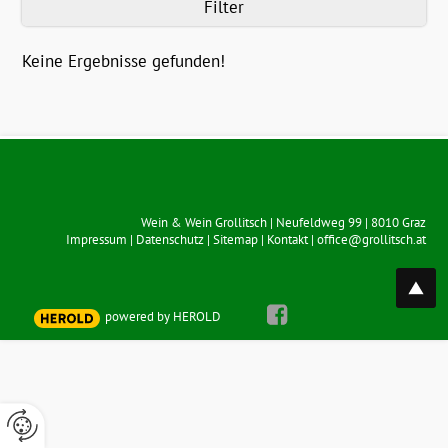
Filter
Keine Ergebnisse gefunden!
Wein & Wein Grollitsch
|
Neufeldweg 99
|
8010
Graz
Impressum
|
Datenschutz
|
Sitemap
|
Kontakt
|
office@grollitsch.at
top
powered by HEROLD