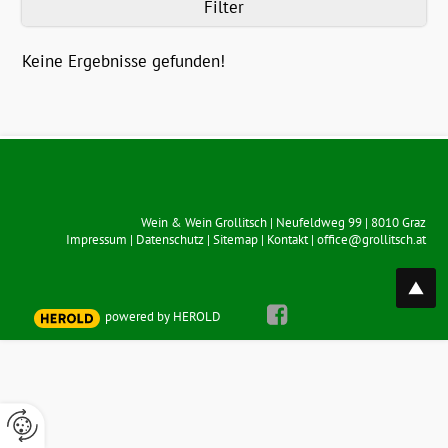
Filter
Keine Ergebnisse gefunden!
Wein & Wein Grollitsch
|
Neufeldweg 99
|
8010
Graz
Impressum
|
Datenschutz
|
Sitemap
|
Kontakt
|
office@grollitsch.at
top
powered by HEROLD