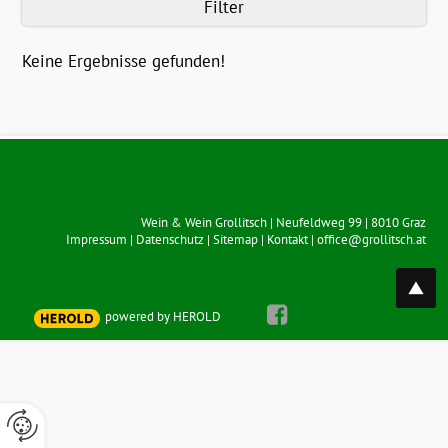
Filter
Keine Ergebnisse gefunden!
Wein & Wein Grollitsch
|
Neufeldweg 99
|
8010
Graz
Impressum
|
Datenschutz
|
Sitemap
|
Kontakt
|
office@grollitsch.at
top
powered by HEROLD