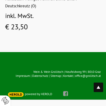
Deutschkreutz (Ö)
inkl. MwSt.
€ 23,50
Wein & Wein Grollitsch
|
Neufeldweg 99
|
8010
Graz
Impressum
|
Datenschutz
|
Sitemap
|
Kontakt
|
office@grollitsch.at
top
powered by HEROLD