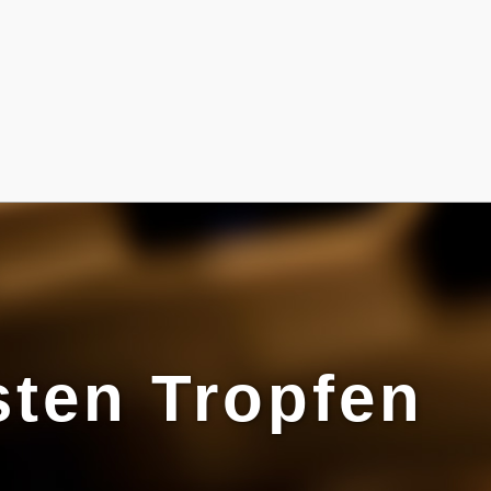
sten Tropfen
!