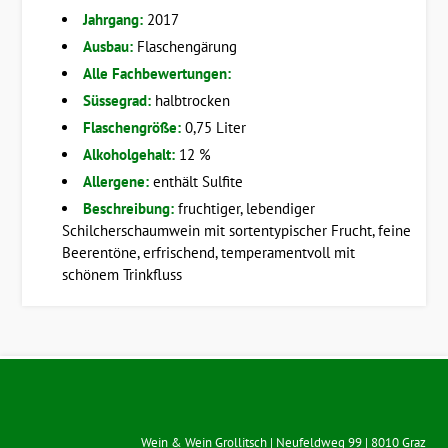
Jahrgang:
2017
Ausbau:
Flaschengärung
Alle Fachbewertungen:
Süssegrad:
halbtrocken
Flaschengröße:
0,75 Liter
Alkoholgehalt:
12 %
Allergene:
enthält Sulfite
Beschreibung:
fruchtiger, lebendiger
Schilcherschaumwein mit sortentypischer Frucht, feine
Beerentöne, erfrischend, temperamentvoll mit
schönem Trinkfluss
Wein & Wein Grollitsch
|
Neufeldweg 99
|
8010
Graz