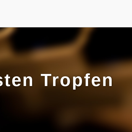
sten Tropfen
!