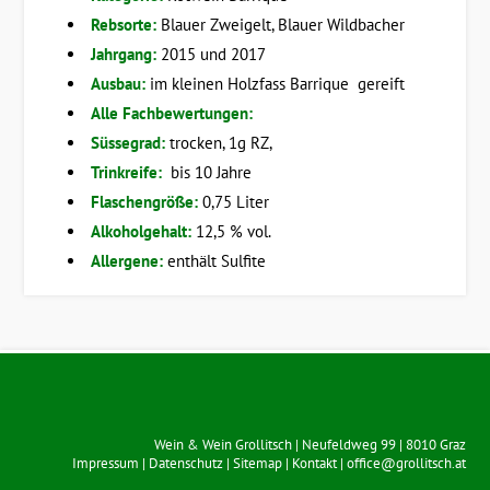
Rebsorte:
Blauer Zweigelt, Blauer Wildbacher
Jahrgang:
2015 und 2017
Ausbau:
im kleinen Holzfass Barrique gereift
Alle Fachbewertungen:
Süssegrad:
trocken, 1g RZ,
Trinkreife:
bis 10 Jahre
Flaschengröße:
0,75 Liter
Alkoholgehalt:
12,5 % vol.
Allergene:
enthält Sulfite
Wein & Wein Grollitsch
|
Neufeldweg 99
|
8010
Graz
Impressum
|
Datenschutz
|
Sitemap
|
Kontakt
|
office@grollitsch.at