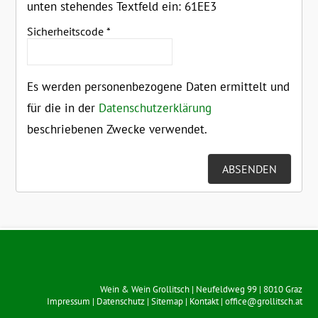
unten stehendes Textfeld ein:
61EE3
Sicherheitscode
*
Es werden personenbezogene Daten ermittelt und
für die in der
Datenschutzerklärung
beschriebenen Zwecke verwendet.
Wein & Wein Grollitsch
|
Neufeldweg 99
|
8010
Graz
Impressum
|
Datenschutz
|
Sitemap
|
Kontakt
|
office@grollitsch.at